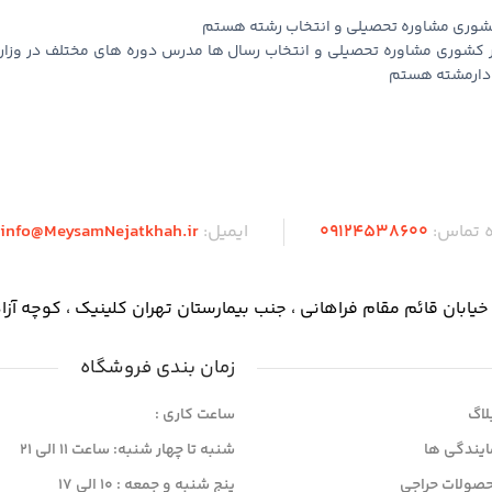
 کشوری مشاوره تحصیلی و انتخاب رشته هستم
ر کشوری مشاوره تحصیلی و انتخاب رسال ها مدرس دوره های مختلف در وزار
ه دارمشته هستم
 تماس:
09124538600
ایمیل:
info@MeysamNejatkhah.ir
 قائم مقام فراهانی ، جنب بیمارستان تهران کلینیک ، کوچه آزادگان ، پلاک ۹ ، طبقه
زمان بندی فروشگاه
لاگ
ساعت کاری :
ایندگی ها
شنبه تا چهار شنبه: ساعت 11 الی ۲۱
صولات حراجی
پنج شنبه و جمعه : ۱۰ الی ۱۷