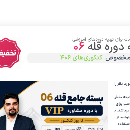
ت برای تهیه دوره‌های آموزشی
 دوره قله
06
ه مخصوص
کنکوری‌های 406
صفحه اصلی
وبلاگ
فروشگاه
رزرو جلسه رایگان با مدیران و مشاوران
تماس
رد نظر را
نتیجه بخش
اسب برای
یباشد. با
حتی میتوانید از
ر جریان آخرین برنامه‌ها،
استفاده