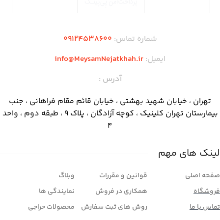
شماره تماس:
09124538600
ایمیل:
info@MeysamNejatkhah.ir
آدرس :
تهران ، خیابان شهید بهشتی ، خیابان قائم مقام فراهانی ، جنب
بیمارستان تهران کلینیک ، کوچه آزادگان ، پلاک ۹ ، طبقه دوم ، واحد
۴
لینک های مهم
صفحه اصلی
قوانین و مقررات
وبلاگ
فروشگاه
همکاری در فروش
نمایندگی ها
تماس با ما
روش های ثبت سفارش
محصولات حراجی