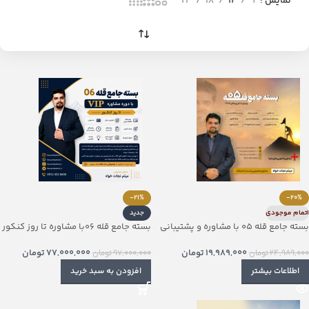
نمایش
9
12
18
24
-21%
-20%
اتمام موجودی
جدید
بسته جامع قله 05 با مشاوره و پشتیبانی
بسته جامع قله 06با مشاوره تا روز کنکور
3 ماهه
77,000,000
تومان
19,989,000
تومان
97,000,000
تومان
24,989,000
تومان
افزودن به سبد خرید
اطلاعات بیشتر