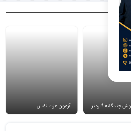
ش چندگانه گاردنر
آزمون عزت نفس