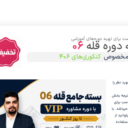
ت برای تهیه دوره‌های آموزشی
 دوره قله
06
ه مخصوص
کنکوری‌های 406
صفحه اصلی
وبلاگ
فروشگاه
رزرو جلسه رایگان با مدیران و مشاوران
تماس
رد نظر را
مطالب وبسایت
نتیجه بخش
اسب برای
یباشد. با
حتی میتوانید از
استفاده