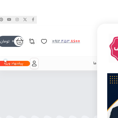
0912
453
8600
0
تومان
 با ما
درباره ما
پیشنهاد ویژه